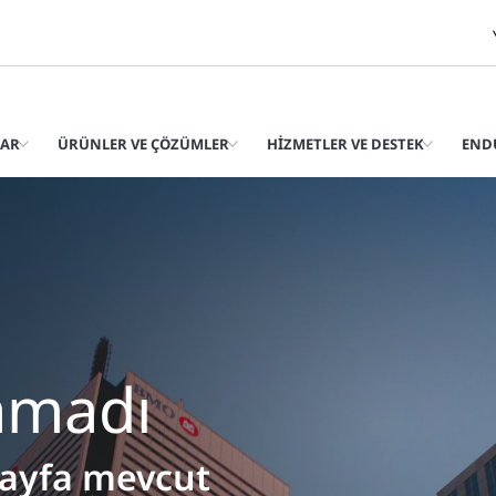
LAR
ÜRÜNLER VE ÇÖZÜMLER
HIZMETLER VE DESTEK
END
amadı
sayfa mevcut