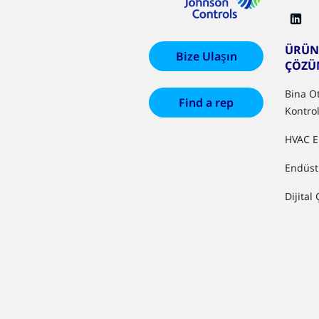
ÜRÜN
Bize Ulaşın
ÇÖZÜ
Bina O
Find a rep
Kontrol
HVAC E
Endüst
Dijital