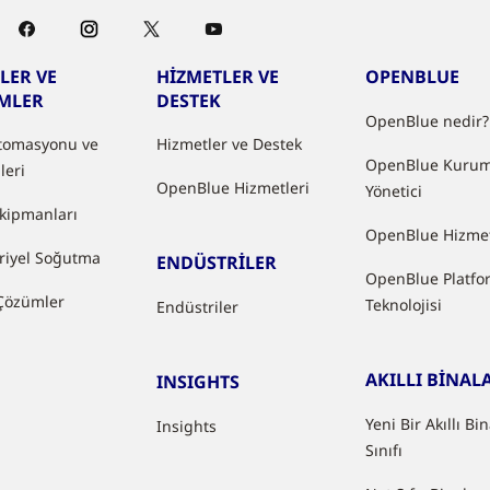
LER VE
HİZMETLER VE
OPENBLUE
MLER
DESTEK
OpenBlue nedir?
tomasyonu ve
Hizmetler ve Destek
OpenBlue Kurum
leri
OpenBlue Hizmetleri
Yönetici
kipmanları
OpenBlue Hizmet
riyel Soğutma
ENDÜSTRİLER
OpenBlue Platfo
 Çözümler
Teknolojisi
Endüstriler
AKILLI BİNAL
INSIGHTS
Yeni Bir Akıllı Bi
Insights
Sınıfı