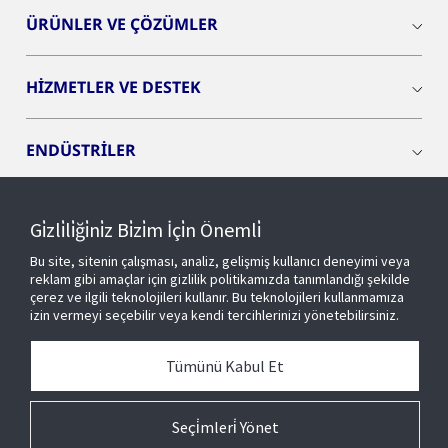
ÜRÜNLER VE ÇÖZÜMLER
HİZMETLER VE DESTEK
ENDÜSTRİLER
INSIGHTS
Gi̇zli̇li̇ği̇ni̇z Bi̇zi̇m İçi̇n Önemli̇
Bu site, sitenin çalışması, analiz, gelişmiş kullanıcı deneyimi veya
OPENBLUE
reklam gibi amaçlar için gizlilik politikamızda tanımlandığı şekilde
çerez ve ilgili teknolojileri kullanır. Bu teknolojileri kullanmamıza
izin vermeyi seçebilir veya kendi tercihlerinizi yönetebilirsiniz.
AKILLI BİNALAR
Tümünü Kabul Et
HAKKIMIZDA
Seçi̇mleri̇ Yönet