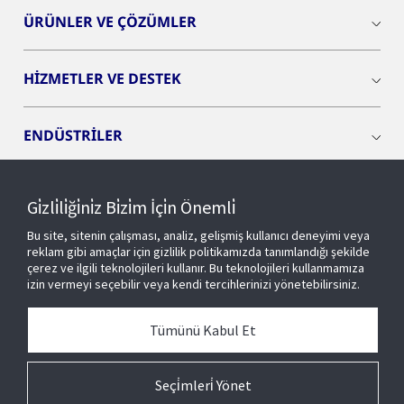
ÜRÜNLER VE ÇÖZÜMLER
HİZMETLER VE DESTEK
ENDÜSTRİLER
INSIGHTS
Gi̇zli̇li̇ği̇ni̇z Bi̇zi̇m İçi̇n Önemli̇
Bu site, sitenin çalışması, analiz, gelişmiş kullanıcı deneyimi veya
OPENBLUE
reklam gibi amaçlar için gizlilik politikamızda tanımlandığı şekilde
çerez ve ilgili teknolojileri kullanır. Bu teknolojileri kullanmamıza
izin vermeyi seçebilir veya kendi tercihlerinizi yönetebilirsiniz.
AKILLI BİNALAR
Tümünü Kabul Et
HAKKIMIZDA
Seçi̇mleri̇ Yönet