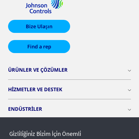
Bize Ulaşın
Find a rep
ÜRÜNLER VE ÇÖZÜMLER
HİZMETLER VE DESTEK
ENDÜSTRİLER
INSIGHTS
Gi̇zli̇li̇ği̇ni̇z Bi̇zi̇m İçi̇n Önemli̇