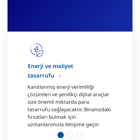
Enerji ve maliyet
Finansal 
tasarrufu
moderniz
yenilenebilir
Kanıtlanmış enerji verimliliği
Esnek ödeme
ruf
çözümleri ve yenilikçi dijital araçlar
tasarrufu v
size önemli miktarda para
performans
konomik
tasarrufu sağlayacaktır. Binanızdaki
tesisinizi m
cı olacağız
fırsatları bulmak için
ekipman gü
uzmanlarımızla iletişime geçin
yapın
1
2
3