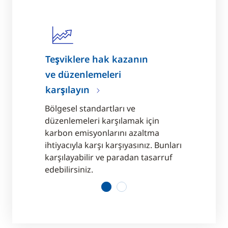
Teşviklere hak kazanın
Taahhütle
ve düzenlemeleri
dönüştür
karşılayın
erden
Nereden ba
yapmalı?
kaçınmalı, n
Bölgesel standartları ve
mlarla bu
Net zeroya 
düzenlemeleri karşılamak için
 yanıtlayın.
soruları ve 
karbon emisyonlarını azaltma
ihtiyacıyla karşı karşıyasınız. Bunları
karşılayabilir ve paradan tasarruf
edebilirsiniz.
1
2