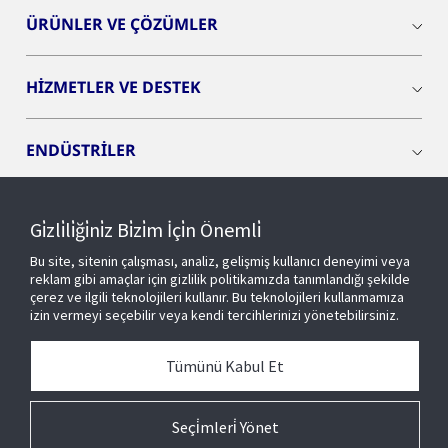
ÜRÜNLER VE ÇÖZÜMLER
HİZMETLER VE DESTEK
ENDÜSTRİLER
INSIGHTS
Gi̇zli̇li̇ği̇ni̇z Bi̇zi̇m İçi̇n Önemli̇
Bu site, sitenin çalışması, analiz, gelişmiş kullanıcı deneyimi veya
OPENBLUE
reklam gibi amaçlar için gizlilik politikamızda tanımlandığı şekilde
çerez ve ilgili teknolojileri kullanır. Bu teknolojileri kullanmamıza
izin vermeyi seçebilir veya kendi tercihlerinizi yönetebilirsiniz.
AKILLI BİNALAR
Tümünü Kabul Et
HAKKIMIZDA
Seçi̇mleri̇ Yönet