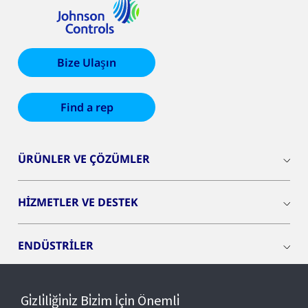
Bize Ulaşın
Find a rep
ÜRÜNLER VE ÇÖZÜMLER
HİZMETLER VE DESTEK
ENDÜSTRİLER
INSIGHTS
Gi̇zli̇li̇ği̇ni̇z Bi̇zi̇m İçi̇n Önemli̇