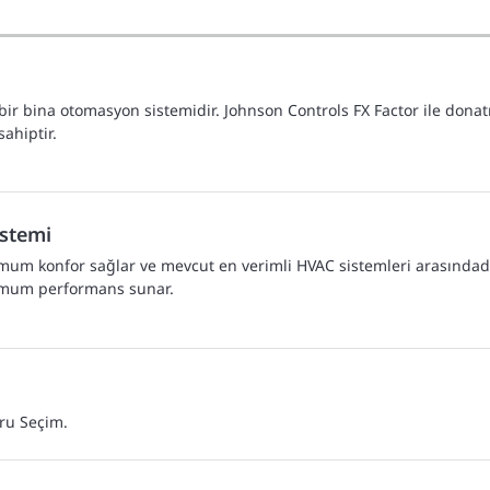
ş bir bina otomasyon sistemidir. Johnson Controls FX Factor ile donat
ahiptir.
istemi
mum konfor sağlar ve mevcut en verimli HVAC sistemleri arasındadı
timum performans sunar.
ğru Seçim.