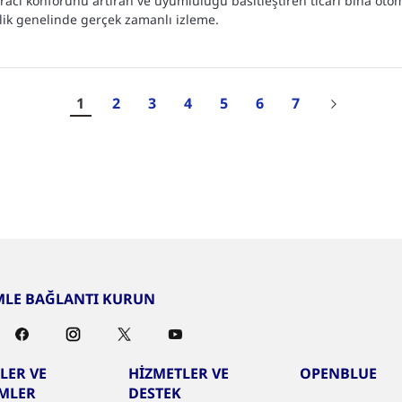
kiracı konforunu artıran ve uyumluluğu basitleştiren ticari bina oto
ik genelinde gerçek zamanlı izleme.
1
2
3
4
5
6
7
MLE BAĞLANTI KURUN
LER VE
HİZMETLER VE
OPENBLUE
MLER
DESTEK