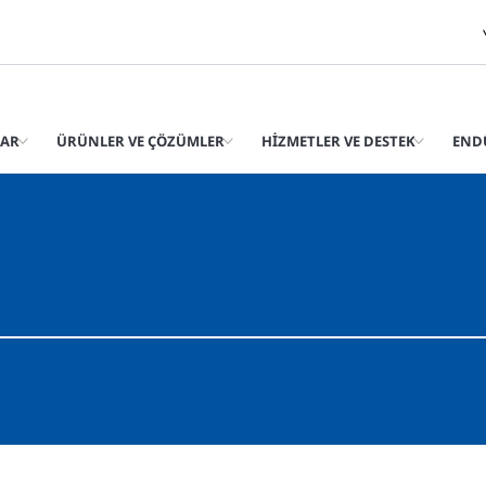
LAR
ÜRÜNLER VE ÇÖZÜMLER
HIZMETLER VE DESTEK
END