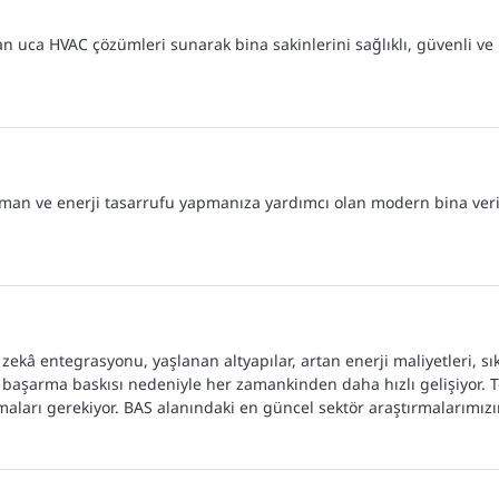
an uca HVAC çözümleri sunarak bina sakinlerini sağlıklı, güvenli ve 
an ve enerji tasarrufu yapmanıza yardımcı olan modern bina veriml
ekâ entegrasyonu, yaşlanan altyapılar, artan enerji maliyetleri, sık
ı başarma baskısı nedeniyle her zamankinden daha hızlı gelişiyor. T
maları gerekiyor. BAS alanındaki en güncel sektör araştırmalarımız