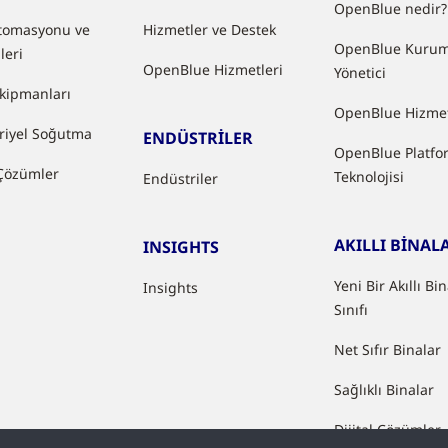
OpenBlue nedir?
tomasyonu ve
Hizmetler ve Destek
OpenBlue Kurum
leri
OpenBlue Hizmetleri
Yönetici
kipmanları
OpenBlue Hizmet
riyel Soğutma
ENDÜSTRİLER
OpenBlue Platfo
 Çözümler
Teknolojisi
Endüstriler
AKILLI BİNAL
INSIGHTS
Yeni Bir Akıllı Bi
Insights
Sınıfı
Net Sıfır Binalar
Sağlıklı Binalar
Dijital Çözümler