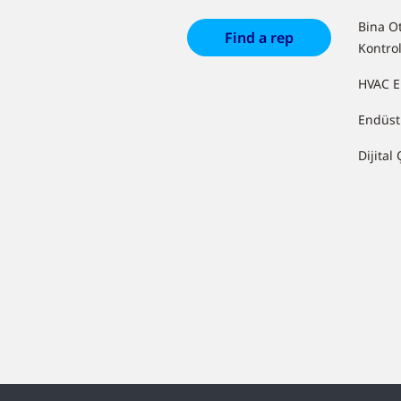
Bina O
Find a rep
Kontrol
HVAC E
Endüst
Dijital