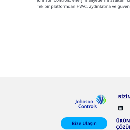
Johnson Controls, enerji maliyetlerini azaltan, 
Tek bir platformdan HVAC, aydınlatma ve güvenl
61
/
1-
10
sonuç
BİZİ
ÜRÜN
Bize Ulaşın
ÇÖZÜ