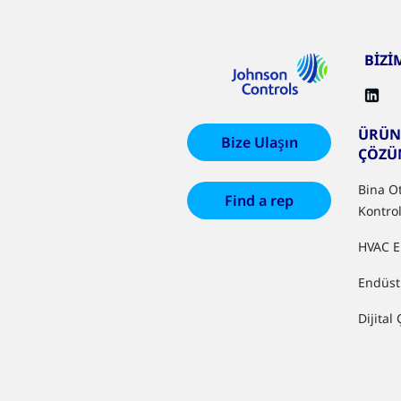
BİZİ
ÜRÜN
Bize Ulaşın
ÇÖZÜ
Bina O
Find a rep
Kontrol
HVAC E
Endüst
Dijital