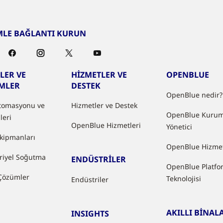
MLE BAĞLANTI KURUN
LER VE
HİZMETLER VE
OPENBLUE
MLER
DESTEK
OpenBlue nedir?
tomasyonu ve
Hizmetler ve Destek
OpenBlue Kurum
leri
OpenBlue Hizmetleri
Yönetici
kipmanları
OpenBlue Hizmet
riyel Soğutma
ENDÜSTRİLER
OpenBlue Platfo
 Çözümler
Teknolojisi
Endüstriler
AKILLI BİNAL
INSIGHTS