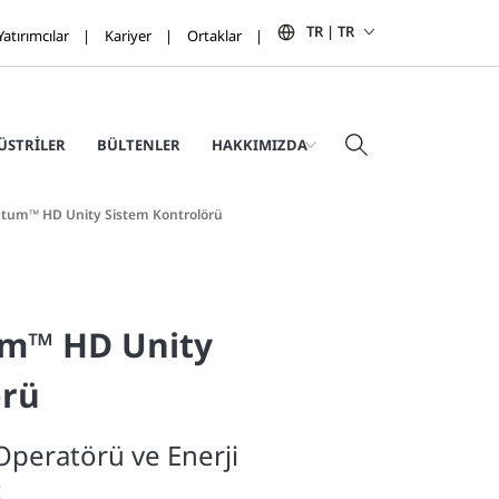
TR | TR
Yatırımcılar
Kariyer
Ortaklar
ÜSTRILER
BÜLTENLER
HAKKIMIZDA
tum™ HD Unity Sistem Kontrolörü
m™ HD Unity
örü
peratörü ve Enerji
z