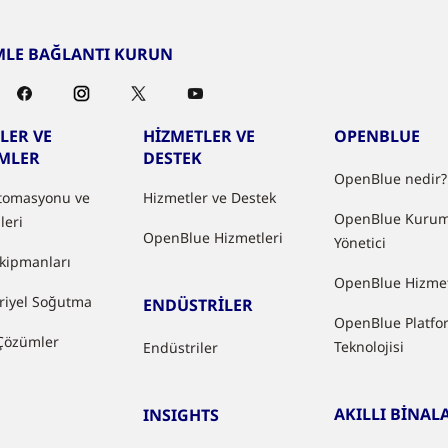
MLE BAĞLANTI KURUN
LER VE
HİZMETLER VE
OPENBLUE
MLER
DESTEK
OpenBlue nedir?
tomasyonu ve
Hizmetler ve Destek
OpenBlue Kurum
leri
OpenBlue Hizmetleri
Yönetici
kipmanları
OpenBlue Hizmet
riyel Soğutma
ENDÜSTRİLER
OpenBlue Platfo
 Çözümler
Teknolojisi
Endüstriler
AKILLI BİNAL
INSIGHTS