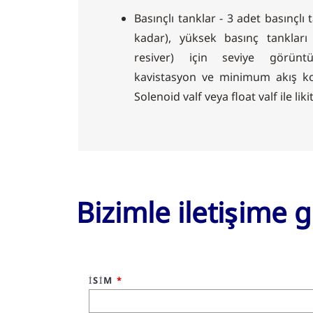
Basınçlı tanklar - 3 adet basınçlı
kadar), yüksek basınç tankları
resiver) için seviye görünt
kavistasyon ve minimum akış ko
Solenoid valf veya float valf ile lik
Bizimle iletişime g
İSIM
*