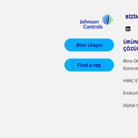
BİZİ
ÜRÜN
Bize Ulaşın
ÇÖZÜ
Bina O
Find a rep
Kontrol
HVAC E
Endüst
Dijital