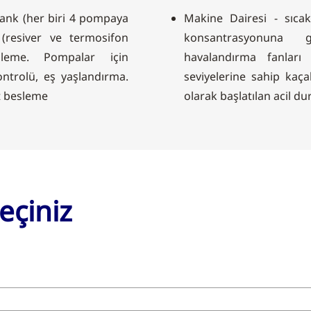
 tank (her biri 4 pompaya
Makine Dairesi - sıca
 (resiver ve termosifon
konsantrasyonuna 
üleme. Pompalar için
havalandırma fanları
ntrolü, eş yaşlandırma.
seviyelerine sahip kaç
it besleme
olarak başlatılan acil 
eçiniz