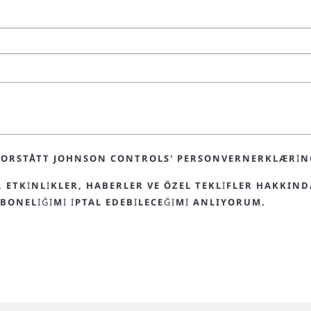
OG FORSTÅTT JOHNSON CONTROLS' PERSONVERNERKLÆRI
 ETKINLIKLER, HABERLER VE ÖZEL TEKLIFLER HAKKIND
BONELIĞIMI IPTAL EDEBILECEĞIMI ANLIYORUM.