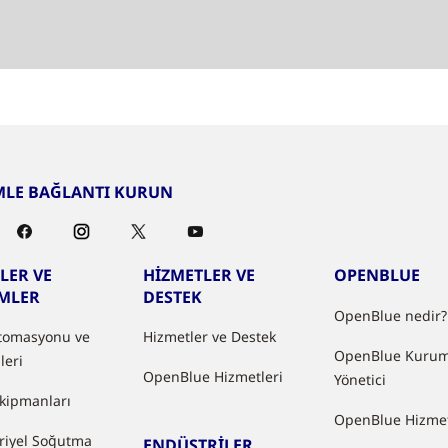
MLE BAĞLANTI KURUN
LER VE
HİZMETLER VE
OPENBLUE
MLER
DESTEK
OpenBlue nedir?
tomasyonu ve
Hizmetler ve Destek
OpenBlue Kurum
leri
OpenBlue Hizmetleri
Yönetici
kipmanları
OpenBlue Hizmet
riyel Soğutma
ENDÜSTRİLER