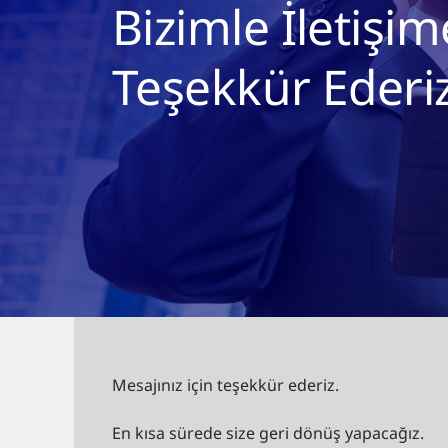
Bizimle İletişim
Teşekkür Ederi
Mesajınız için teşekkür ederiz.
En kısa sürede size geri dönüş yapacağız.