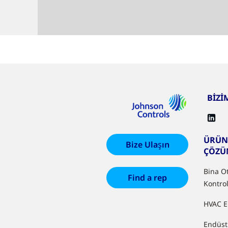
BİZİ
ÜRÜN
Bize Ulaşın
ÇÖZÜ
Bina O
Find a rep
Kontrol
HVAC E
Endüst