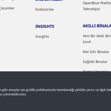
OpenBlue Platfo
 Çözümler
Teknolojisi
Endüstriler
AKILLI BİNAL
INSIGHTS
Yeni Bir Akıllı Bi
Insights
Sınıfı
Net Sıfır Binalar
Sağlıklı Binalar
Dijital Çözümler
gibi amaçlar için gizlilik politikamızda tanımlandığı şekilde çerez ve ilgili tekn
zi yönetebilirsiniz.