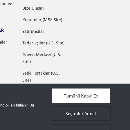
rmu ve
Bize Ulaşın
Konumlar (MEA Site)
AR
Yatırımcılar
nalar
Tedarikçiler (U.S. Site)
Güven Merkezi (U.S.
Site)
Yetkili ortaklar (U.S.
Site)
Sürdürülebilirlik (U.S.
Tümünü Kabul Et
Site)
olojileri kullanır. Bu
Giriş (U.S. Site)
Seçi̇mleri̇ Yönet