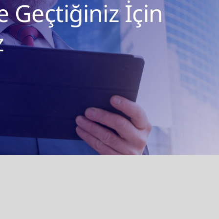
e Geçtiğiniz İçin
z