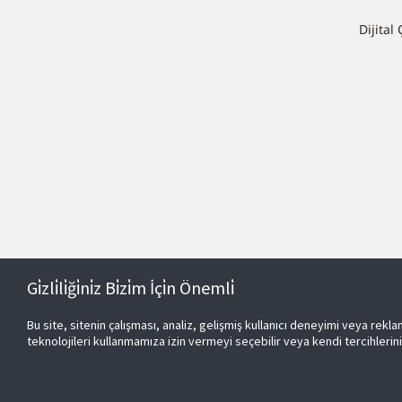
Dijital
Gi̇zli̇li̇ği̇ni̇z Bi̇zi̇m İçi̇n Önemli̇
Bu site, sitenin çalışması, analiz, gelişmiş kullanıcı deneyimi veya reklam 
teknolojileri kullanmamıza izin vermeyi seçebilir veya kendi tercihlerini