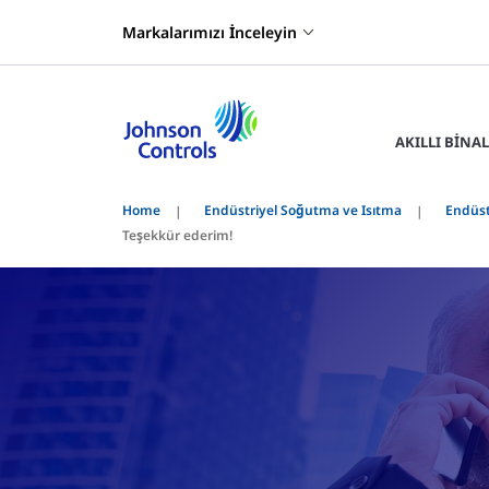
Markalarımızı İnceleyin
AKILLI BINA
Home
Endüstriyel Soğutma ve Isıtma
Endüst
Teşekkür ederim!