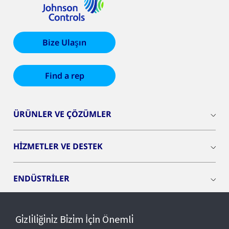
Bize Ulaşın
Find a rep
ÜRÜNLER VE ÇÖZÜMLER
HİZMETLER VE DESTEK
ENDÜSTRİLER
INSIGHTS
Gi̇zli̇li̇ği̇ni̇z Bi̇zi̇m İçi̇n Önemli̇