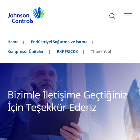
Home
Endüstriyel Soğutma ve Isıtma
Kompresör Üniteleri
RXF FRICK®
Thank You!
Bizimle İletişime Geçtiğiniz
İçin Teşekkür Ederiz