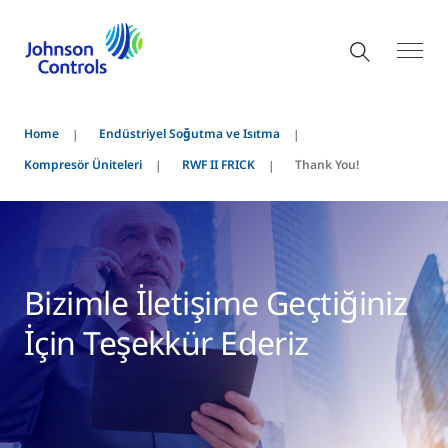
Home
Endüstriyel Soğutma ve Isıtma
Kompresör Üniteleri
RWF II FRICK
Thank You!
Bizimle İletişime Geçtiğiniz
İçin Teşekkür Ederiz