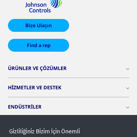
Bize Ulaşın
Find a rep
ÜRÜNLER VE ÇÖZÜMLER
HİZMETLER VE DESTEK
ENDÜSTRİLER
INSIGHTS
Gi̇zli̇li̇ği̇ni̇z Bi̇zi̇m İçi̇n Önemli̇