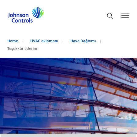
Home
HVAC ekipmanı
Hava Dağıtımı
Teşekkür ederim